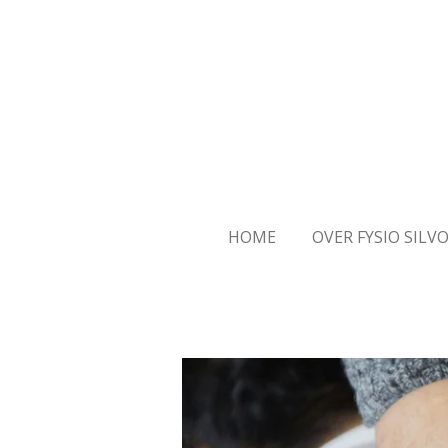
Ga
direct
naar
de
hoofdinhoud
HOME
OVER FYSIO SILV