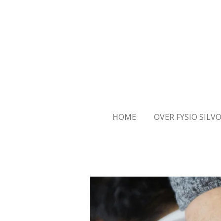
Ga
direct
naar
de
hoofdinhoud
HOME
OVER FYSIO SILV